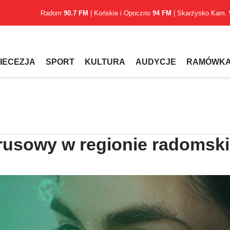
Radom
90.7 FM
| Końskie i Opoczno
94 FM
| Skarżysko Kam.
IECEZJA
SPORT
KULTURA
AUDYCJE
RAMÓWK
rusowy w regionie radomsk