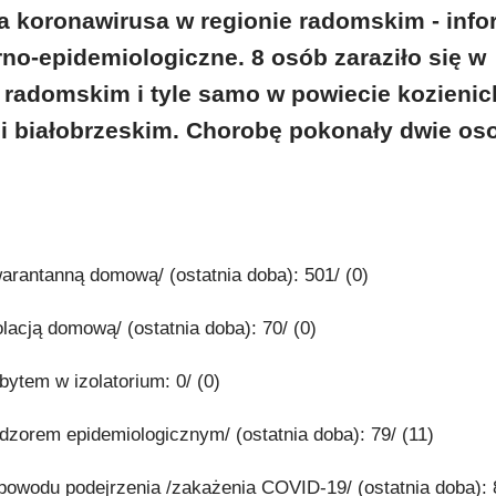
a koronawirusa w regionie radomskim - info
rno-epidemiologiczne. 8 osób zaraziło się w
radomskim i tyle samo w powiecie kozienic
 i białobrzeskim. Chorobę pokonały dwie oso
warantanną domową/ (ostatnia doba): 501/ (0)
olacją domową/ (ostatnia doba): 70/ (0)
bytem w izolatorium: 0/ (0)
adzorem epidemiologicznym/ (ostatnia doba): 79/ (11)
powodu podejrzenia /zakażenia COVID-19/ (ostatnia doba): 