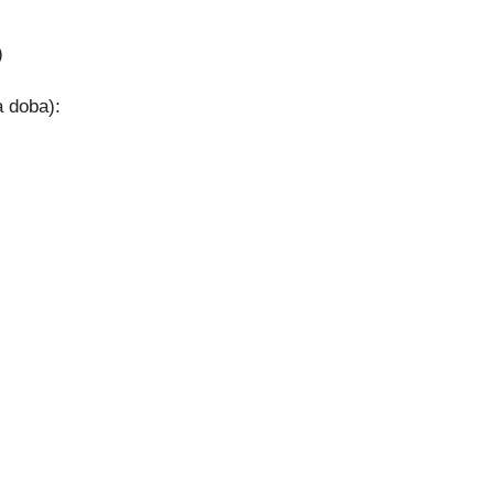
)
a doba):