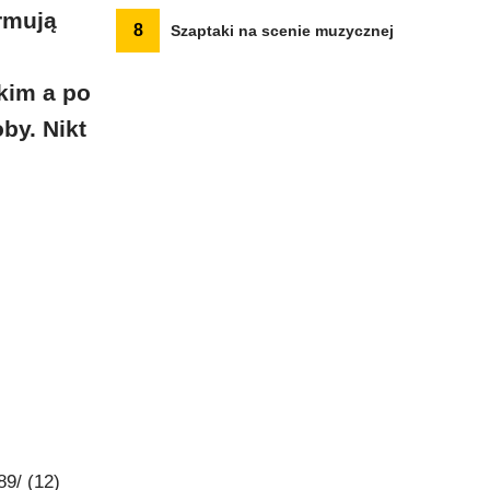
rmują
8
Szaptaki na scenie muzycznej
kim a po
by. Nikt
89/ (12)