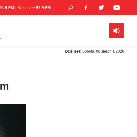
94.5 FM
| Kozienice
97.9 FM
A
Dziś jest:
Sobota, 08 sierpnia 2026
im