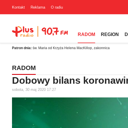
Kontakt
Reklama
O radiu
RADOM
REGION
D
Patron dnia:
św. Maria od Krzyża Helena MacKillop, zakonnica
RADOM
Dobowy bilans koronawi
sobota, 30 maj 2020 17:27