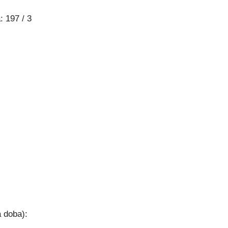
 197 / 3
 doba):