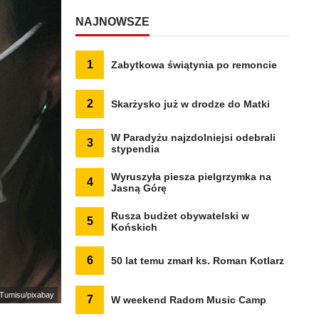
NAJNOWSZE
1
Zabytkowa świątynia po remoncie
2
Skarżysko już w drodze do Matki
W Paradyżu najzdolniejsi odebrali
3
stypendia
Wyruszyła piesza pielgrzymka na
4
Jasną Górę
Rusza budżet obywatelski w
5
Końskich
6
50 lat temu zmarł ks. Roman Kotlarz
: Tumisu/pixabay
7
W weekend Radom Music Camp