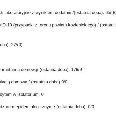
 laboratoryjnie z wynikiem dodatnim/(ostatnia doba): 65/(8
-19 (przypadki z terenu powiatu kozienickiego) / (ostatni
oba): 27/(0)
warantanną domową/ (ostatnia doba): 179/9
olacją domową / (ostatnia doba) 0/0
obytem w izolatorium: 0
adzorem epidemiologicznym / (ostatnia doba): 0/0