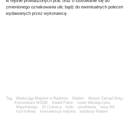
w rejonie prowadzonych prac oraz o stosowanie się do
zmienionego oznakowania ulic bądź do ewentualnych poleceń
wydawanych przez wykonawcę.
Tag:
Wodociągi Miejskie w Radomiu
Radom
Miejski Zarząd Dróg i
Komunikacji MZDiK
Dawid Puton
rondo Mikołajczyka
Waryńskiego
25 Czerwca
korki
utrudnienia
trasa NS
ruch kołowy
komunikacja miejska
autobusy Radom