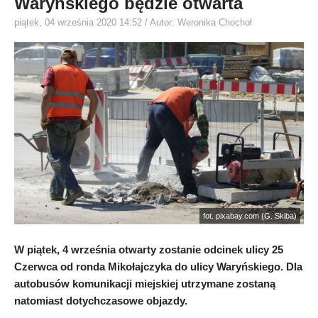
Waryńskiego będzie otwarta
piątek, 04 września 2020 14:52
/ Autor: Weronika Chochoł
fot. pixabay.com (G. Skiba)
W piątek, 4 września otwarty zostanie odcinek ulicy 25
Czerwca od ronda Mikołajczyka do ulicy Waryńskiego. Dla
autobusów komunikacji miejskiej utrzymane zostaną
natomiast dotychczasowe objazdy.