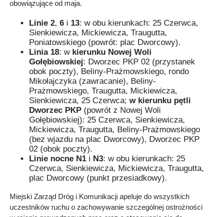
obowiązujące od maja.
Linie
2
,
6
i
13
: w obu kierunkach: 25 Czerwca,
Sienkiewicza, Mickiewicza, Traugutta,
Poniatowskiego (powrót: plac Dworcowy).
Linia 18
: w
kierunku Nowej Woli
Gołębiowskiej
: Dworzec PKP 02 (przystanek
obok poczty), Beliny-Prażmowskiego, rondo
Mikołajczyka (zawracanie), Beliny-
Prażmowskiego, Traugutta, Mickiewicza,
Sienkiewicza, 25 Czerwca;
w kierunku pętli
Dworzec PKP
(powrót z Nowej Woli
Gołębiowskiej): 25 Czerwca, Sienkiewicza,
Mickiewicza, Traugutta, Beliny-Prażmowskiego
(bez wjazdu na plac Dworcowy), Dworzec PKP
02 (obok poczty).
Linie nocne N1
i
N3
: w obu kierunkach: 25
Czerwca, Sienkiewicza, Mickiewicza, Traugutta,
plac Dworcowy (punkt przesiadkowy).
Miejski Zarząd Dróg i Komunikacji apeluje do wszystkich
uczestników ruchu o zachowywanie szczególnej ostrożności