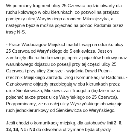
Wspomniany fragment ulicy 25 Czerwca będzie otwarty dla
ruchu kołowego w obu kierunkach, co pozwoli na przejazd
pomiędzy ulicą Waryńskiego a rondem Mikołajczyka, a
następnie będzie można pojechać na północ Radomia przez
trasę N-S.
- Prace Wodociągów Miejskich nadal trwają na odcinku ulicy
25 Czerwca od Waryńskiego do Sienkiewicza. Jest on
zamknięty dla ruchu kołowego, oprócz pojazdów budowy oraz
warunkowego dojazdu do posesji przy tej części ulicy 25
Czerwca i przy ulicy Zacisze - wyjaśnia Dawid Puton -
rzecznik Miejskiego Zarządu Dróg i Komunikacji w Radomiu. -
Oznakowane objazdy przebiegają w obu kierunkach przez
ulice Sienkiewicza, Mickiewicza i Traugutta (będzie można
pojechać także przez ulicę Waryńskiego do 25 Czerwca).
Przypominamy, że na całej ulicy Wyszyńskiego obowiązuje
ruch jednokierunkowy od Sienkiewicza do Waryńskiego.
Jeśli chodzi o komunikację miejską, dla autobusów linii
2
,
6
,
13
,
18
,
N1
i
N3
do odwołania utrzymane będą objazdy