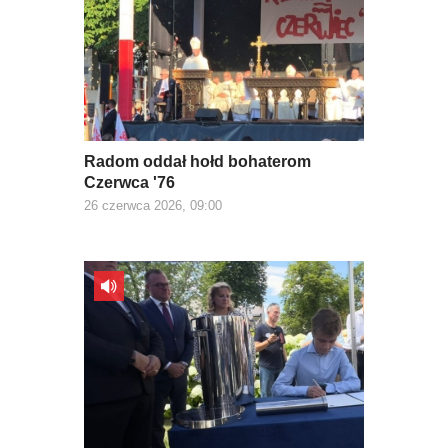
Radom oddał hołd bohaterom
Czerwca '76
26 czerwca 2026, 09:00