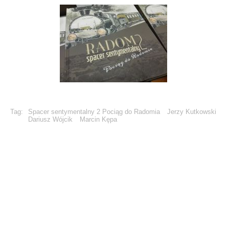
Tag:
Spacer sentymentalny 2 Pociąg do Radomia
Jerzy Kutkowski
Dariusz Wójcik
Marcin Kępa