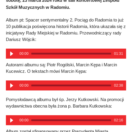
sobotę, 23 marca 2024 roku w sali koncertowej Zespołu
Szkół Muzycznych w Radomiu.
Album pt: Spacer sentymentalny 2. Pociąg do Radomia to już
10 publikacja poświęcona historii Radomia, która ukazała się z
inicjatywy Rady Miejskiej w Radomiu. Przewodniczący rady
Dariusz Wójcik:
00:00
01:31
Autorami albumu są: Piotr Rogólski, Marcin Kępa i Marcin
Kucewicz. O tekstach mówi Marcin Kępa:
00:00
02:38
Pomysłodawcą albumu był śp. Jerzy Kutkowski. Na promocji
wydawnictwa obecna była żona p. Barbara Kutkowska:
00:00
02:16
Album został sfinansowany przez Prezydenta Miasta