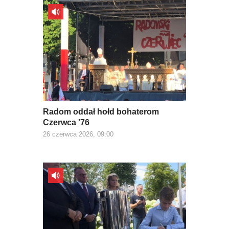
Radom oddał hołd bohaterom
Czerwca '76
26 czerwca 2026, 09:00