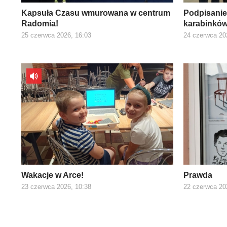
Kapsuła Czasu wmurowana w centrum
Podpisani
Radomia!
karabinkó
25 czerwca 2026, 16:03
24 czerwca 20
Wakacje w Arce!
Prawda
23 czerwca 2026, 10:38
22 czerwca 20