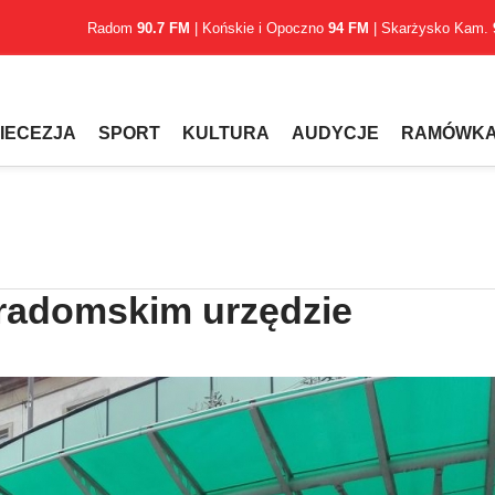
Radom
90.7 FM
| Końskie i Opoczno
94 FM
| Skarżysko Kam.
IECEZJA
SPORT
KULTURA
AUDYCJE
RAMÓWK
 radomskim urzędzie