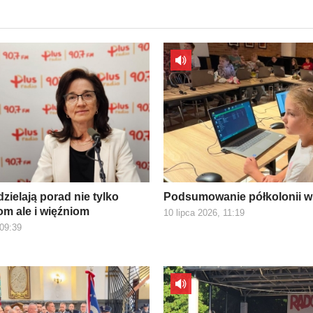
zielają porad nie tylko
Podsumowanie półkolonii w
m ale i więźniom
10 lipca 2026, 11:19
 09:39