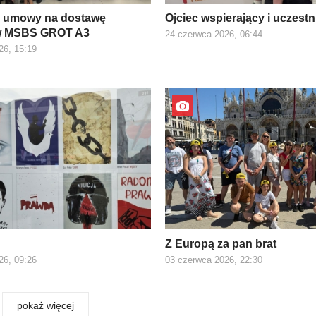
e umowy na dostawę
Ojciec wspierający i uczest
w MSBS GROT A3
24 czerwca 2026, 06:44
26, 15:19
Z Europą za pan brat
26, 09:26
03 czerwca 2026, 22:30
pokaż więcej