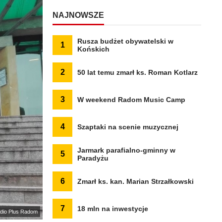
NAJNOWSZE
Rusza budżet obywatelski w
1
Końskich
2
50 lat temu zmarł ks. Roman Kotlarz
3
W weekend Radom Music Camp
4
Szaptaki na scenie muzycznej
Jarmark parafialno-gminny w
5
Paradyżu
6
Zmarł ks. kan. Marian Strzałkowski
7
18 mln na inwestycje
dio Plus Radom