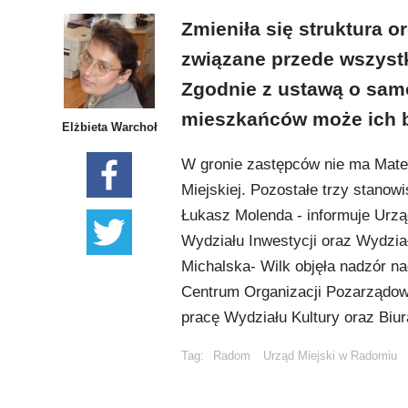
Zmieniła się struktura 
związane przede wszyst
Zgodnie z ustawą o samo
mieszkańców może ich b
Elżbieta Warchoł
W gronie zastępców nie ma Mate
Miejskiej. Pozostałe trzy stanow
Łukasz Molenda - informuje Urzą
Wydziału Inwestycji oraz Wydział
Michalska- Wilk objęła nadzór n
Centrum Organizacji Pozarządow
pracę Wydziału Kultury oraz Biura
Tag:
Radom
Urząd Miejski w Radomiu