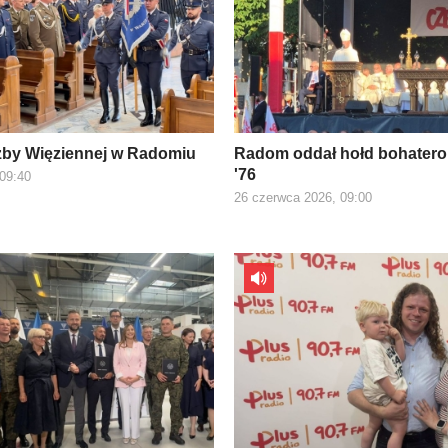
żby Więziennej w Radomiu
Radom oddał hołd bohater
'76
 09:40
26 czerwca 2026, 09:00