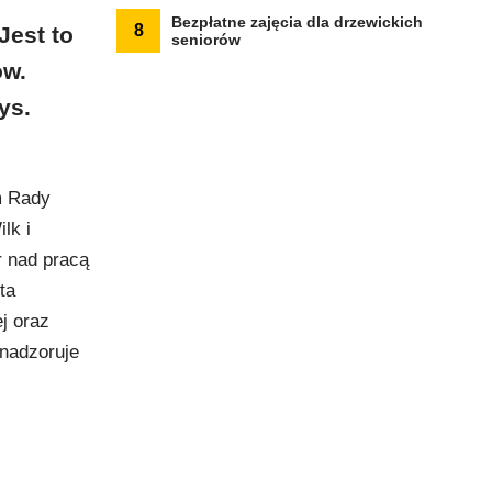
Bezpłatne zajęcia dla drzewickich
8
Jest to
seniorów
ów.
ys.
m Rady
lk i
r nad pracą
ta
j oraz
nadzoruje