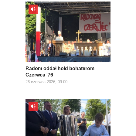
Radom oddał hołd bohaterom
Czerwca '76
26 czerwca 2026, 09:00