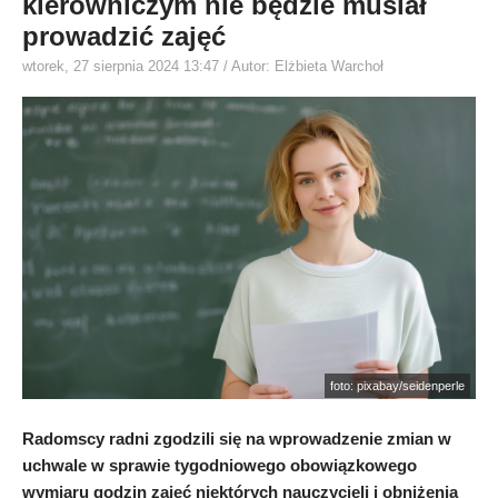
kierowniczym nie będzie musiał
prowadzić zajęć
wtorek, 27 sierpnia 2024 13:47
/ Autor: Elżbieta Warchoł
foto: pixabay/seidenperle
Radomscy radni zgodzili się na wprowadzenie zmian w
uchwale w sprawie tygodniowego obowiązkowego
wymiaru godzin zajęć niektórych nauczycieli i obniżenia