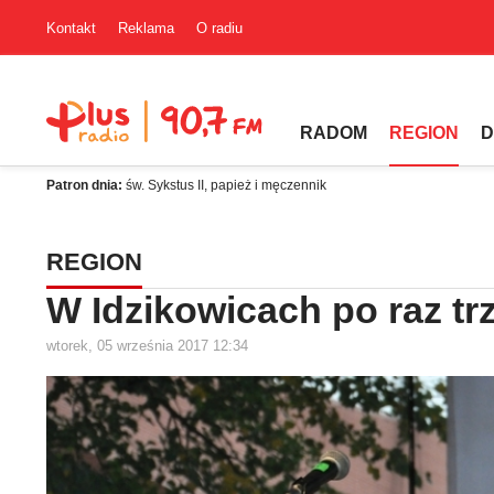
Kontakt
Reklama
O radiu
RADOM
REGION
D
Patron dnia:
św. Sykstus II, papież i męczennik
REGION
W Idzikowicach po raz tr
wtorek, 05 września 2017 12:34