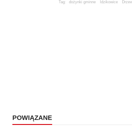
Tag:
dożynki gminne
Idzikowice
Drzew
POWIĄZANE