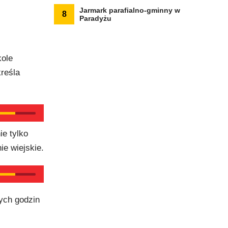
Jarmark parafialno-gminny w
8
Paradyżu
kole
reśla
ie tylko
e wiejskie.
ych godzin