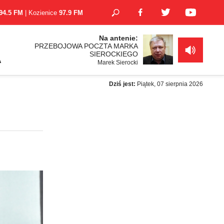
94.5 FM
| Kozienice
97.9 FM
Na antenie:
PRZEBOJOWA POCZTA MARKA
SIEROCKIEGO
A
Marek Sierocki
Dziś jest:
Piątek, 07 sierpnia 2026