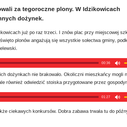
owali za tegoroczne plony. W Idzikowicach
nnych dożynek.
kowicach już po raz trzeci. I znów plac przy miejscowej sz
 święto plonów angażują się wszystkie sołectwa gminy, podk
elewski.
00:36
ich dożynkach nie brakowało. Okoliczni mieszkańcy mogli n
ale również odwiedzić stoiska przygotowane przez gospodyni
01:27
akże ciekawych konkursów. Dobra zabawa trwała tu do późn