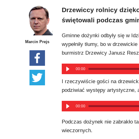
Drzewiccy rolnicy dzięk
świętowali podczas gmi
Gminne dożynki odbyły się w Idzi
Marcin Prejs
wypełniły tłumy, bo w drzewickie
burmistrz Drzewicy Janusz Resz
00:00
I rzeczywiście gości na drzewick
podziwiać występy artystyczne, 
00:00
Podczas dożynek nie zabrakło t
wieczornych.