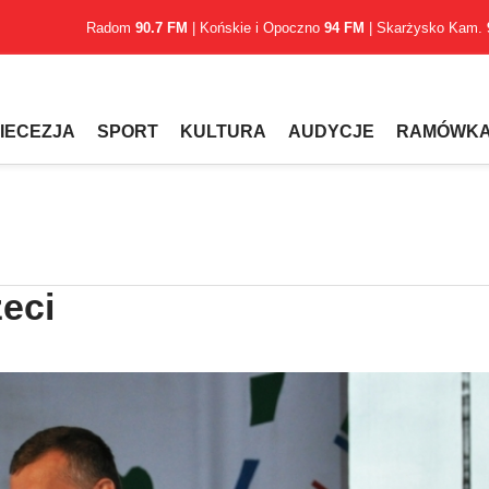
Radom
90.7 FM
| Końskie i Opoczno
94 FM
| Skarżysko Kam.
IECEZJA
SPORT
KULTURA
AUDYCJE
RAMÓWK
zeci