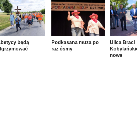
abetycy będą
Podkasana muza po
Ulica Braci
elgrzymować
raz ósmy
Kobylański
nowa