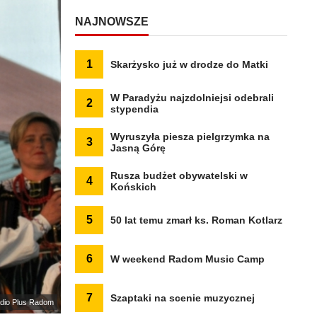
NAJNOWSZE
1
Skarżysko już w drodze do Matki
W Paradyżu najzdolniejsi odebrali
2
stypendia
Wyruszyła piesza pielgrzymka na
3
Jasną Górę
Rusza budżet obywatelski w
4
Końskich
5
50 lat temu zmarł ks. Roman Kotlarz
6
W weekend Radom Music Camp
7
Szaptaki na scenie muzycznej
Radio Plus Radom