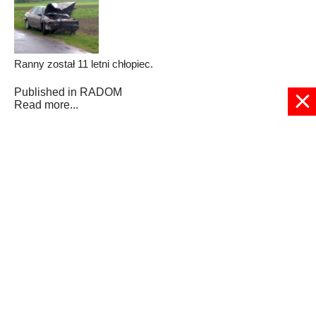
Ranny został 11 letni chłopiec.
Published in
RADOM
Read more...
234
235
236
237
238
239
240
241
242
243
Strona 239 z 250
© 2024 radioplus.com.pl Wszelkie prawa zastrzeżone