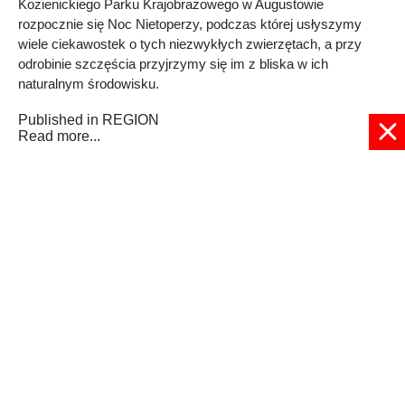
Kozienickiego Parku Krajobrazowego w Augustowie
rozpocznie się Noc Nietoperzy, podczas której usłyszymy
wiele ciekawostek o tych niezwykłych zwierzętach, a przy
odrobinie szczęścia przyjrzymy się im z bliska w ich
naturalnym środowisku.
Published in
REGION
Read more...
1
2
3
4
5
6
7
8
9
10
Strona 1 z 12
© 2024 radioplus.com.pl Wszelkie prawa zastrzeżone