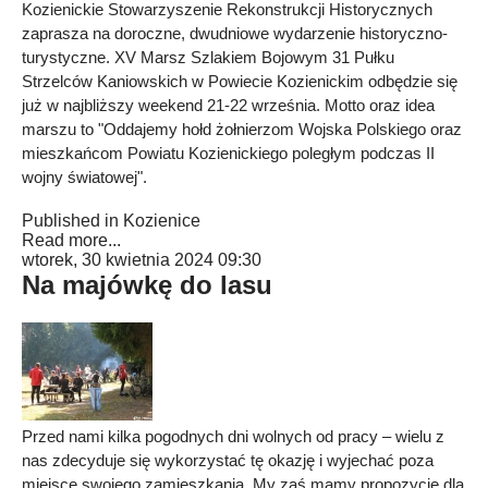
Kozienickie Stowarzyszenie Rekonstrukcji Historycznych
zaprasza na doroczne, dwudniowe wydarzenie historyczno-
turystyczne. XV Marsz Szlakiem Bojowym 31 Pułku
Strzelców Kaniowskich w Powiecie Kozienickim odbędzie się
już w najbliższy weekend 21-22 września. Motto oraz idea
marszu to "Oddajemy hołd żołnierzom Wojska Polskiego oraz
mieszkańcom Powiatu Kozienickiego poległym podczas II
wojny światowej".
Published in
Kozienice
Read more...
wtorek, 30 kwietnia 2024 09:30
Na majówkę do lasu
Przed nami kilka pogodnych dni wolnych od pracy – wielu z
nas zdecyduje się wykorzystać tę okazję i wyjechać poza
miejsce swojego zamieszkania. My zaś mamy propozycję dla