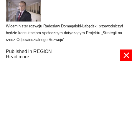
Wiceminister rozwoju Radosław Domagalski-Łabędzki przewodniczył
będzie konsultacjom społecznym dotyczącym Projektu
„Strategii na
rzecz Odpowiedzialnego Rozwoju".
Published in
REGION
Read more...
1
2
3
4
5
6
7
8
9
10
Strona 6 z 12
© 2024 radioplus.com.pl Wszelkie prawa zastrzeżone