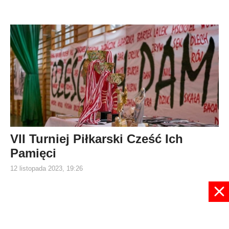
VII Turniej Piłkarski Cześć Ich
Pamięci
12 listopada 2023, 19:26
1
2
3
4
5
6
7
8
9