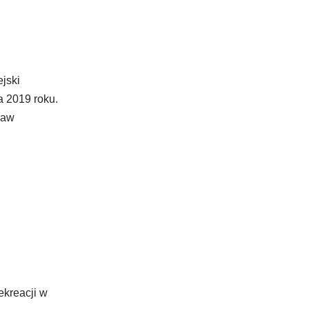
jski
a 2019 roku.
ław
ekreacji w