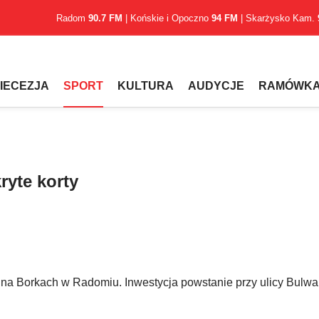
Radom
90.7 FM
| Końskie i Opoczno
94 FM
| Skarżysko Kam.
IECEZJA
SPORT
KULTURA
AUDYCJE
RAMÓWK
yte korty
 na Borkach w Radomiu. Inwestycja powstanie przy ulicy Bulwa