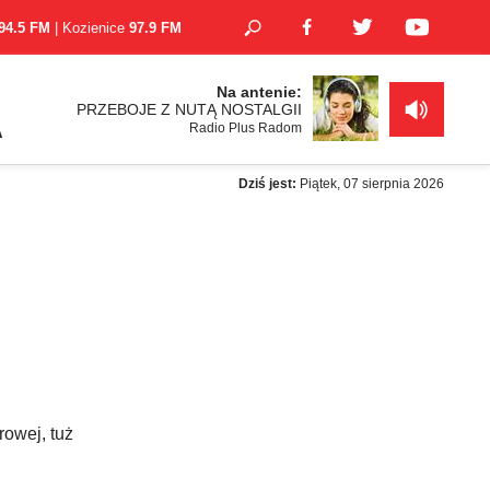
94.5 FM
| Kozienice
97.9 FM
Na antenie:
PRZEBOJE Z NUTĄ NOSTALGII
Radio Plus Radom
A
Dziś jest:
Piątek, 07 sierpnia 2026
rowej, tuż