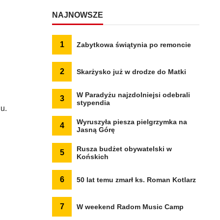
NAJNOWSZE
1
Zabytkowa świątynia po remoncie
2
Skarżysko już w drodze do Matki
W Paradyżu najzdolniejsi odebrali
3
stypendia
u.
Wyruszyła piesza pielgrzymka na
4
Jasną Górę
Rusza budżet obywatelski w
5
Końskich
6
50 lat temu zmarł ks. Roman Kotlarz
7
W weekend Radom Music Camp