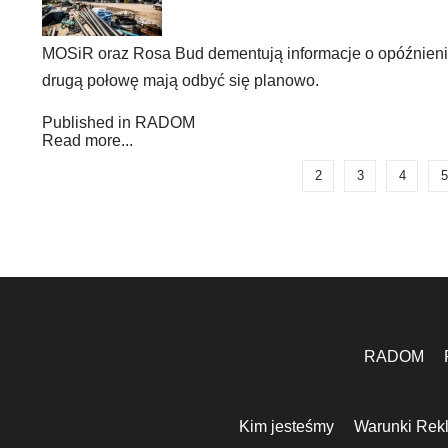
MOSiR oraz Rosa Bud dementują informacje o opóźnien
drugą połowę mają odbyć się planowo.
Published in
RADOM
Read more...
2
3
4
5
RADOM
Kim jesteśmy
Warunki Rek