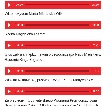
00:00
08:26
Wiceprezydent Marta Michalska-Wilk:
00:00
03:20
Radna Magdalena Lasota:
00:00
02:21
Głos zabrała między innymi przewodnicząca Rady Miejskiej w
Radomiu Kinga Bogusz:
00:00
01:34
Wioletta Kotkowska, przewodnicząca Klubu radnych KO:
00:00
00:47
Za przyjęciem Obywatelskiego Programu Promocji Zdrowia
Psychicznego Dzieci i Młodzieży zagłosowało 18 radnych, 5