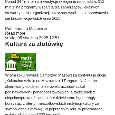
Ponad 347 mln zł na inwestycje w regionie radomskim, 912
mln zł na programy wsparcia dla samorządów lokalnych,
stowarzyszeń i organizacji pozarządowych – tak przedstawia
się budżet województwa na 2025 r.
Published in
Mazowsze
Read more...
środa, 08 stycznia 2025 12:57
Kultura za złotówkę
W tym roku również Samorząd Mazowsza kontynuuje akcję
„Kulturalna szkoła na Mazowszu” i Program N. Jest on
skierowany do dzieci z zerówek, uczniów szkół
podstawowych i ponadpodstawowych, a także osób z
niepełnosprawnościami, które dzięki temu będą mogły
korzystać z oferty marszałkowskich instytucji kultury za
symboliczną złotówkę. W poprzednim roku w programach
wzięło udział ponad 300 tys. osób.