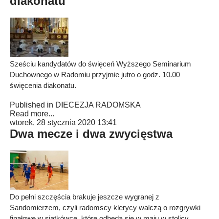
diakonatu
Sześciu kandydatów do święceń Wyższego Seminarium
Duchownego w Radomiu przyjmie jutro o godz. 10.00
święcenia diakonatu.
Published in
DIECEZJA RADOMSKA
Read more...
wtorek, 28 stycznia 2020 13:41
Dwa mecze i dwa zwycięstwa
Do pełni szczęścia brakuje jeszcze wygranej z
Sandomierzem, czyli radomscy klerycy walczą o rozgrywki
finałowe w siatkówce, które odbędą się w maju w stolicy