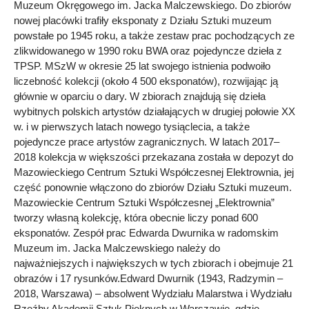
Muzeum Okręgowego im. Jacka Malczewskiego. Do zbiorów
nowej placówki trafiły eksponaty z Działu Sztuki muzeum
powstałe po 1945 roku, a także zestaw prac pochodzących ze
zlikwidowanego w 1990 roku BWA oraz pojedyncze dzieła z
TPSP. MSzW w okresie 25 lat swojego istnienia podwoiło
liczebność kolekcji (około 4 500 eksponatów), rozwijając ją
głównie w oparciu o dary. W zbiorach znajdują się dzieła
wybitnych polskich artystów działających w drugiej połowie XX
w. i w pierwszych latach nowego tysiąclecia, a także
pojedyncze prace artystów zagranicznych. W latach 2017–
2018 kolekcja w większości przekazana została w depozyt do
Mazowieckiego Centrum Sztuki Współczesnej Elektrownia, jej
część ponownie włączono do zbiorów Działu Sztuki muzeum.
Mazowieckie Centrum Sztuki Współczesnej „Elektrownia”
tworzy własną kolekcję, która obecnie liczy ponad 600
eksponatów. Zespół prac Edwarda Dwurnika w radomskim
Muzeum im. Jacka Malczewskiego należy do
najważniejszych i największych w tych zbiorach i obejmuje 21
obrazów i 17 rysunków.Edward Dwurnik (1943, Radzymin –
2018, Warszawa) – absolwent Wydziału Malarstwa i Wydziału
Rzeźby Akademii Sztuk Pięknych w Warszawie, gdzie