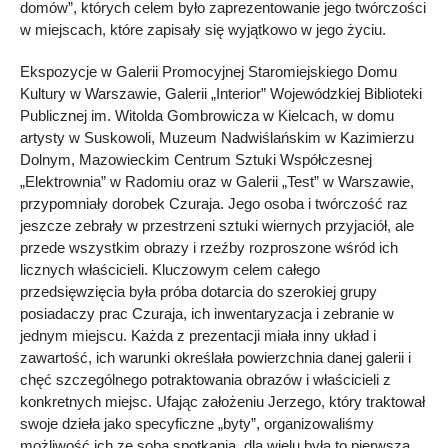
domów”, których celem było zaprezentowanie jego twórczości
w miejscach, które zapisały się wyjątkowo w jego życiu.
Ekspozycje w Galerii Promocyjnej Staromiejskiego Domu
Kultury w Warszawie, Galerii „Interior” Wojewódzkiej Biblioteki
Publicznej im. Witolda Gombrowicza w Kielcach, w domu
artysty w Suskowoli, Muzeum Nadwiślańskim w Kazimierzu
Dolnym, Mazowieckim Centrum Sztuki Współczesnej
„Elektrownia” w Radomiu oraz w Galerii „Test” w Warszawie,
przypomniały dorobek Czuraja. Jego osoba i twórczość raz
jeszcze zebrały w przestrzeni sztuki wiernych przyjaciół, ale
przede wszystkim obrazy i rzeźby rozproszone wśród ich
licznych właścicieli. Kluczowym celem całego
przedsięwzięcia była próba dotarcia do szerokiej grupy
posiadaczy prac Czuraja, ich inwentaryzacja i zebranie w
jednym miejscu. Każda z prezentacji miała inny układ i
zawartość, ich warunki określała powierzchnia danej galerii i
chęć szczególnego potraktowania obrazów i właścicieli z
konkretnych miejsc. Ufając założeniu Jerzego, który traktował
swoje dzieła jako specyficzne „byty”, organizowaliśmy
możliwość ich ze sobą spotkania, dla wielu była to pierwsza,