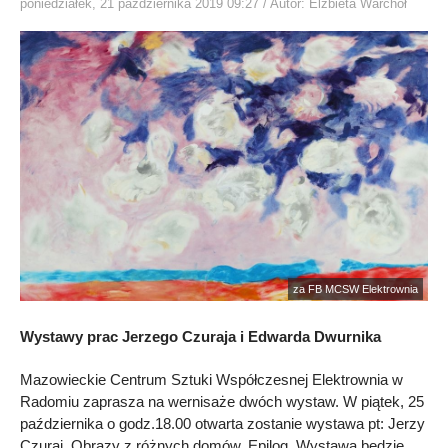
poniedziałek, 21 października 2019 09:27
/ Autor: Elżbieta Warchoł
za FB MCSW Elektrownia
Wystawy prac Jerzego Czuraja i Edwarda Dwurnika
Mazowieckie Centrum Sztuki Współczesnej Elektrownia w
Radomiu zaprasza na wernisaże dwóch wystaw. W piątek, 25
października o godz.18.00 otwarta zostanie wystawa pt: Jerzy
Czuraj. Obrazy z różnych domów. Epilog. Wystawa będzie