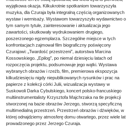
wyjątkowa okazja. Kilkukrotnie spotkaniom towarzyszyła
muzyka, dla Czuraja była integralną częścią organizowanych
wystaw i wernisaży. Wystawom towarzyszyło wydawnictwo o
tym samym tytule, zainteresowanie i aktualizacja jego
zawartości, skutkowały wydrukowaniem drugiego,
poszerzonego egzemplarza. Szczególne miejsce w tych
konfrontacjach zajmował film biograficzny poświęcony
Czurajowi: „Twardość przestrzeni”, autorstwa Marcina
Kossowskiego. „Epilog”, po niemal dziesięciu latach od
rozpoczęcia projektu, podsumowuje jego wątki. Wystawa
wybranych obrazów i rzeźb, film, premierowa ekspozycja
kilkudziesięciu nigdy niepublikowanych rysunków i prac na
papierze z kolekcji córki Julii, wizualizacja wystawy w
Suskowoli Darka Cybulskiego, koncert polsko-francuskiego
multiinstrumentalisty Krzysztofa Majchrzaka na tle projekcji
stworzonej na bazie obrazów Jerzego, stworzą specyficzną
multimedialną przestrzeń. Przestrzeń obrazów i dźwięków, w
której odnajdziemy atmosferę domu otwartego, przez wiele lat
prowadzonego przez Jerzego Czuraja.