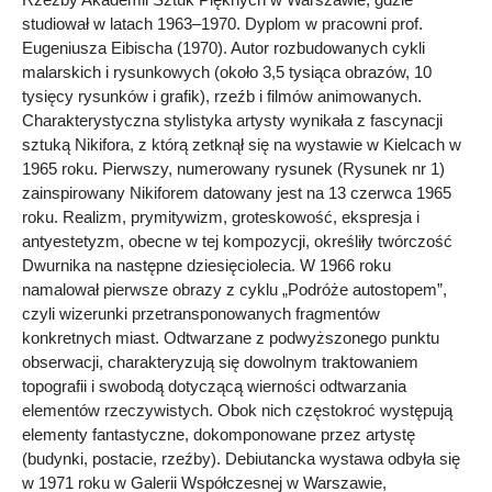
studiował w latach 1963–1970. Dyplom w pracowni prof.
Eugeniusza Eibischa (1970). Autor rozbudowanych cykli
malarskich i rysunkowych (około 3,5 tysiąca obrazów, 10
tysięcy rysunków i grafik), rzeźb i filmów animowanych.
Charakterystyczna stylistyka artysty wynikała z fascynacji
sztuką Nikifora, z którą zetknął się na wystawie w Kielcach w
1965 roku. Pierwszy, numerowany rysunek (Rysunek nr 1)
zainspirowany Nikiforem datowany jest na 13 czerwca 1965
roku. Realizm, prymitywizm, groteskowość, ekspresja i
antyestetyzm, obecne w tej kompozycji, określiły twórczość
Dwurnika na następne dziesięciolecia. W 1966 roku
namalował pierwsze obrazy z cyklu „Podróże autostopem”,
czyli wizerunki przetransponowanych fragmentów
konkretnych miast. Odtwarzane z podwyższonego punktu
obserwacji, charakteryzują się dowolnym traktowaniem
topografii i swobodą dotyczącą wierności odtwarzania
elementów rzeczywistych. Obok nich częstokroć występują
elementy fantastyczne, dokomponowane przez artystę
(budynki, postacie, rzeźby). Debiutancka wystawa odbyła się
w 1971 roku w Galerii Współczesnej w Warszawie,