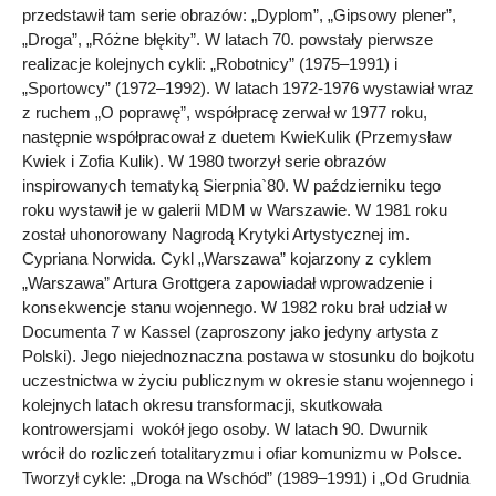
przedstawił tam serie obrazów: „Dyplom”, „Gipsowy plener”,
„Droga”, „Różne błękity”. W latach 70. powstały pierwsze
realizacje kolejnych cykli: „Robotnicy” (1975–1991) i
„Sportowcy” (1972–1992). W latach 1972-1976 wystawiał wraz
z ruchem „O poprawę”, współpracę zerwał w 1977 roku,
następnie współpracował z duetem KwieKulik (Przemysław
Kwiek i Zofia Kulik). W 1980 tworzył serie obrazów
inspirowanych tematyką Sierpnia`80. W październiku tego
roku wystawił je w galerii MDM w Warszawie. W 1981 roku
został uhonorowany Nagrodą Krytyki Artystycznej im.
Cypriana Norwida. Cykl „Warszawa” kojarzony z cyklem
„Warszawa” Artura Grottgera zapowiadał wprowadzenie i
konsekwencje stanu wojennego. W 1982 roku brał udział w
Documenta 7 w Kassel (zaproszony jako jedyny artysta z
Polski). Jego niejednoznaczna postawa w stosunku do bojkotu
uczestnictwa w życiu publicznym w okresie stanu wojennego i
kolejnych latach okresu transformacji, skutkowała
kontrowersjami wokół jego osoby. W latach 90. Dwurnik
wrócił do rozliczeń totalitaryzmu i ofiar komunizmu w Polsce.
Tworzył cykle: „Droga na Wschód” (1989–1991) i „Od Grudnia