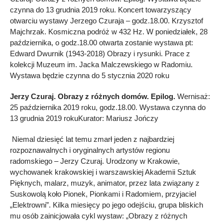
czynna do 13 grudnia 2019 roku. Koncert towarzyszący
otwarciu wystawy Jerzego Czuraja – godz.18.00. Krzysztof
Majchrzak. Kosmiczna podróż w 432 Hz. W poniedziałek, 28
października, o godz.18.00 otwarta zostanie wystawa pt:
Edward Dwurnik (1943-2018) Obrazy i rysunki. Prace z
kolekcji Muzeum im. Jacka Malczewskiego w Radomiu.
Wystawa będzie czynna do 5 stycznia 2020 roku
Jerzy Czuraj. Obrazy z różnych domów. Epilog.
Wernisaż:
25 października 2019 roku, godz.18.00. Wystawa czynna do
13 grudnia 2019 rokuKurator: Mariusz Jończy
Niemal dziesięć lat temu zmarł jeden z najbardziej
rozpoznawalnych i oryginalnych artystów regionu
radomskiego – Jerzy Czuraj. Urodzony w Krakowie,
wychowanek krakowskiej i warszawskiej Akademii Sztuk
Pięknych, malarz, muzyk, animator, przez lata związany z
Suskowolą koło Pionek, Pionkami i Radomiem, przyjaciel
„Elektrowni”. Kilka miesięcy po jego odejściu, grupa bliskich
mu osób zainicjowała cykl wystaw: „Obrazy z różnych