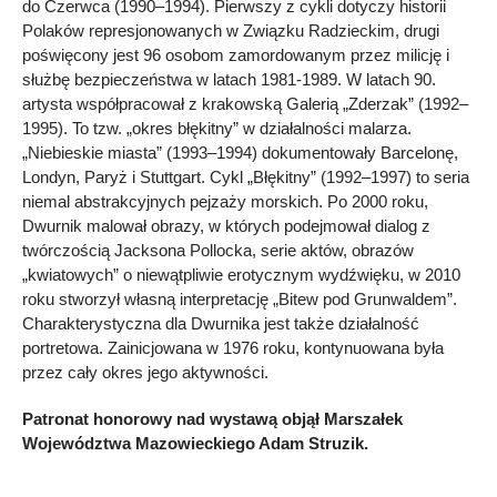
do Czerwca (1990–1994). Pierwszy z cykli dotyczy historii
Polaków represjonowanych w Związku Radzieckim, drugi
poświęcony jest 96 osobom zamordowanym przez milicję i
służbę bezpieczeństwa w latach 1981-1989. W latach 90.
artysta współpracował z krakowską Galerią „Zderzak” (1992–
1995). To tzw. „okres błękitny” w działalności malarza.
„Niebieskie miasta” (1993–1994) dokumentowały Barcelonę,
Londyn, Paryż i Stuttgart. Cykl „Błękitny” (1992–1997) to seria
niemal abstrakcyjnych pejzaży morskich. Po 2000 roku,
Dwurnik malował obrazy, w których podejmował dialog z
twórczością Jacksona Pollocka, serie aktów, obrazów
„kwiatowych” o niewątpliwie erotycznym wydźwięku, w 2010
roku stworzył własną interpretację „Bitew pod Grunwaldem”.
Charakterystyczna dla Dwurnika jest także działalność
portretowa. Zainicjowana w 1976 roku, kontynuowana była
przez cały okres jego aktywności.
Patronat honorowy nad wystawą objął Marszałek
Województwa Mazowieckiego Adam Struzik.