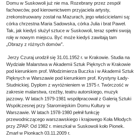
Domu w Suskowoli już nie ma. Rozebrany przez zespół
fachowców, pod kierownictwem przyjaciela artysty,
zrekonstruowany został na Mazurach, jego właścicielami są:
córka chrzestna Maria Sadowska, córka Julia i brat Paweł.
Tak, jak kiedyś służył sztuce w Suskowoli, teraz spełni swoją
rolę w nowym miejscu. Być może kiedyś zawitają tam
„Obrazy z różnych domów”.
Jerzy Czuraj urodził się 31.01.1952 r. w Krakowie. Studia na
Wydziale Malarstwa w Akademii Sztuk Pięknych w Krakowie
pod kierunkiem prof. Włodzimierza Buczka i w Akademii Sztuk
Pięknych w Warszawie pod kierunkiem prof. Krystyny Łady-
Studnickiej. Dyplom z wyróżnieniem w 1975 r. Twórczość w
zakresie malarstwa, rzeźby, teatru autorskiego, muzyk
jazzowy. W latach 1979-1981 współpracował z Galerią Sztuki
Współczesnej przy Staromiejskim Domu Kultury w
Warszawie. W latach 1978-1980 pełnił funkcję
przewodniczącego warszawskiego i krajowego Koła Młodych
przy ZPAP. Od 1982 r. mieszkał w Suskowoli koło Pionek.
Zmarł w Pionkach 03.11.2009 r.