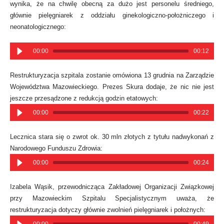
wynika, że na chwilę obecną za dużo jest personelu średniego,
głównie pielęgniarek z oddziału ginekologiczno-położniczego i
neonatologicznego:
00:00
00:12
Restrukturyzacja szpitala zostanie omówiona 13 grudnia na Zarządzie
Województwa Mazowieckiego. Prezes Skura dodaje, że nic nie jest
jeszcze przesądzone z redukcją godzin etatowych:
00:00
00:22
Lecznica stara się o zwrot ok. 30 mln złotych z tytułu nadwykonań z
Narodowego Funduszu Zdrowia:
00:00
00:24
Izabela Wąsik, przewodnicząca Zakładowej Organizacji Związkowej
przy Mazowieckim Szpitalu Specjalistycznym uważa, że
restrukturyzacja dotyczy głównie zwolnień pielęgniarek i położnych: