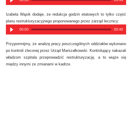
00:00
00:49
Izabela Wąsik dodaje, że redukcja godzin etatowych to tylko część
planu restrukturyzacyjnego proponowanego przez zarząd lecznicy:
00:00
00:40
Przypomnijmy, że analizę pracy poszczególnych oddziałów wykonano
po kontroli zleconej przez Urząd Marszałkowski. Kontrolujący nakazali
władzom szpitala przeprowadzić restrukturyzację, a to wiąże się
między innymi ze zmianami w kadrze.