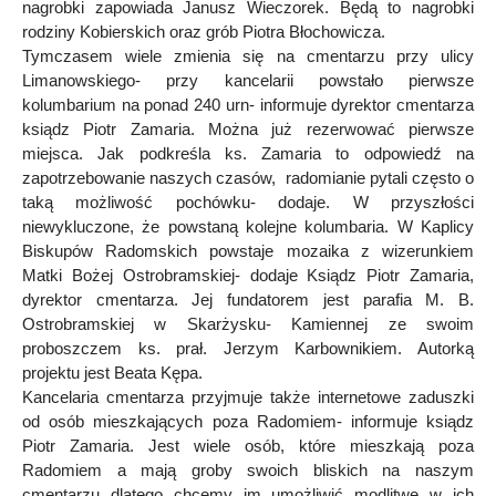
nagrobki zapowiada Janusz Wieczorek. Będą to nagrobki
rodziny Kobierskich oraz grób Piotra Błochowicza.
Tymczasem wiele zmienia się na cmentarzu przy ulicy
Limanowskiego- przy kancelarii powstało pierwsze
kolumbarium na ponad 240 urn- informuje dyrektor cmentarza
ksiądz Piotr Zamaria. Można już rezerwować pierwsze
miejsca. Jak podkreśla ks. Zamaria to odpowiedź na
zapotrzebowanie naszych czasów, radomianie pytali często o
taką możliwość pochówku- dodaje. W przyszłości
niewykluczone, że powstaną kolejne kolumbaria. W Kaplicy
Biskupów Radomskich powstaje mozaika z wizerunkiem
Matki Bożej Ostrobramskiej- dodaje Ksiądz Piotr Zamaria,
dyrektor cmentarza. Jej fundatorem jest parafia M. B.
Ostrobramskiej w Skarżysku- Kamiennej ze swoim
proboszczem ks. prał. Jerzym Karbownikiem. Autorką
projektu jest Beata Kępa.
Kancelaria cmentarza przyjmuje także internetowe zaduszki
od osób mieszkających poza Radomiem- informuje ksiądz
Piotr Zamaria. Jest wiele osób, które mieszkają poza
Radomiem a mają groby swoich bliskich na naszym
cmentarzu dlatego chcemy im umożliwić modlitwę w ich