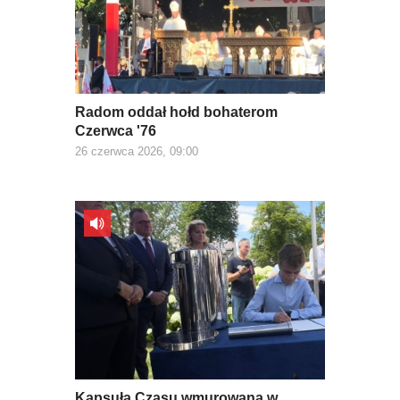
Radom oddał hołd bohaterom
Czerwca '76
26 czerwca 2026, 09:00
Kapsuła Czasu wmurowana w