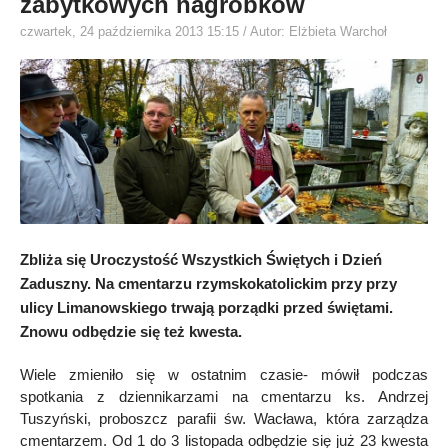
zabytkowych nagrobków
czwartek, 24 października 2013 15:15
/ Autor: Elżbieta Warchoł
Zbliża się Uroczystość Wszystkich Świętych i Dzień
Zaduszny. Na cmentarzu rzymskokatolickim przy przy
ulicy Limanowskiego trwają porządki przed świętami.
Znowu odbędzie się też kwesta.
Wiele zmieniło się w ostatnim czasie- mówił podczas
spotkania z dziennikarzami na cmentarzu ks. Andrzej
Tuszyński, proboszcz parafii św. Wacława, która zarządza
cmentarzem. Od 1 do 3 listopada odbędzie się już 23 kwesta