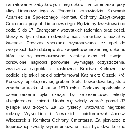
na ratowanie zabytkowych nagrobków na cmentarzu przy
ulicy Limanowskiego w Radomiu- zapowiedział Sławomir
Adamiec ze Społecznego Komitetu Ochrony Zabytkowego
Cmentarza przy ul. Limanowskiego. Będziemy kwestowali od
godz. 9 do 17. Zachęcamy wszystkich radomian oraz gości,
którzy w tych dniach odwiedzą nasz cmentarz o udział w
kweście. Podczas spotkania wystosowano też apel do
wszystkich ludzi dobrej woli o zaopiekowanie się nagrobkami,
które już są odrestaurowane. Niestety czas robi swoje i
odnowione nagrobki ponownie wymagają oczyszczenia,
zwłaszcza nagrobki z piaskowca. Bractwo Kurkowe już
podjęło się takiej opieki poinformował Kazimierz Ciszek Król
Kurkowy- opiekujemy się grobem Stefci Lewandowskiej, która
zmarła w wieku 4 lat w 1873 roku. Podczas spotkania z
dziennikarzami była okazja, by zaprezentować efekty
ubiegłorocznej zbiórki. Udało się wtedy zebrać ponad 33
tysiące 800 złotych. Za 25 tysięcy uratowano nagrobek
rodziny Wysockich i Nowickich- poinformował Janusz
Wieczorek z Komitetu Ochrony Cmentarza. Za pieniądze z
tegorocznej kwesty wyremontowane mają być dwa kolejne