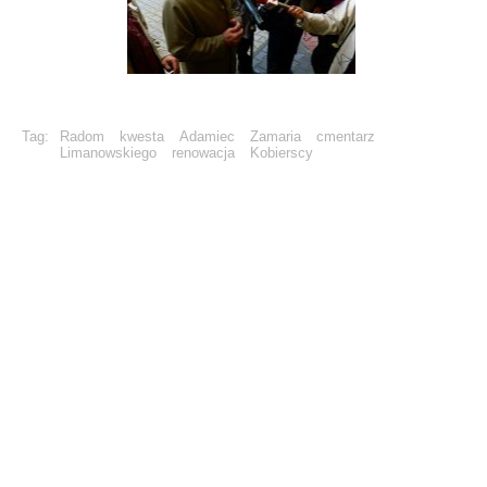
Tag:
Radom
kwesta
Adamiec
Zamaria
cmentarz
Limanowskiego
renowacja
Kobierscy