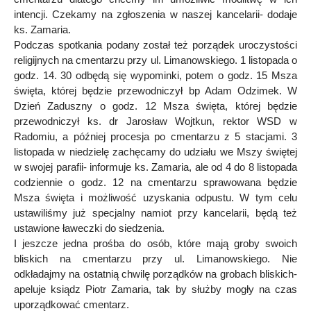
intencji. Czekamy na zgłoszenia w naszej kancelarii- dodaje
ks. Zamaria.
Podczas spotkania podany został też porządek uroczystości
religijnych na cmentarzu przy ul. Limanowskiego. 1 listopada o
godz. 14. 30 odbędą się wypominki, potem o godz. 15 Msza
święta, której będzie przewodniczył bp Adam Odzimek. W
Dzień Zaduszny o godz. 12 Msza święta, której będzie
przewodniczył ks. dr Jarosław Wojtkun, rektor WSD w
Radomiu, a później procesja po cmentarzu z 5 stacjami. 3
listopada w niedzielę zachęcamy do udziału we Mszy świętej
w swojej parafii- informuje ks. Zamaria, ale od 4 do 8 listopada
codziennie o godz. 12 na cmentarzu sprawowana będzie
Msza święta i możliwość uzyskania odpustu. W tym celu
ustawiliśmy już specjalny namiot przy kancelarii, będą też
ustawione ławeczki do siedzenia.
I jeszcze jedna prośba do osób, które mają groby swoich
bliskich na cmentarzu przy ul. Limanowskiego. Nie
odkładajmy na ostatnią chwilę porządków na grobach bliskich-
apeluje ksiądz Piotr Zamaria, tak by służby mogły na czas
uporządkować cmentarz.