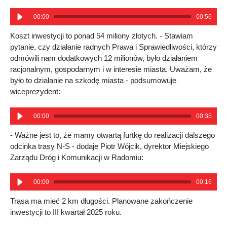
00:00
00:56
Koszt inwestycji to ponad 54 miliony złotych. - Stawiam
pytanie, czy działanie radnych Prawa i Sprawiedliwości, którzy
odmówili nam dodatkowych 12 milionów, było działaniem
racjonalnym, gospodarnym i w interesie miasta. Uważam, że
było to działanie na szkodę miasta - podsumowuje
wiceprezydent:
00:00
00:35
- Ważne jest to, że mamy otwartą furtkę do realizacji dalszego
odcinka trasy N-S - dodaje Piotr Wójcik, dyrektor Miejskiego
Zarządu Dróg i Komunikacji w Radomiu:
00:00
00:16
Trasa ma mieć 2 km długości. Planowane zakończenie
inwestycji to III kwartał 2025 roku.