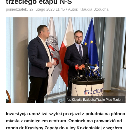
trzeciego etapu N-S
poniedziałek, 27 lutego 2023 11:45
/ Autor: Klaudia Bzducha
fot. Klaudia Bzducha/Radio Plus Radom
Inwestycja umożliwi szybki przejazd z południa na północ
miasta z ominięciem centrum. Odcinek ma prowadzić od
ronda dr Krystyny Zapały do ulicy Kozienickiej z węzłem