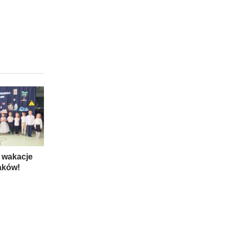
 wakacje
aków!