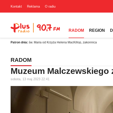
Kontakt
Reklama
O radiu
RADOM
REGION
D
Patron dnia:
św. Maria od Krzyża Helena MacKillop, zakonnica
RADOM
Muzeum Malczewskiego z
sobota, 13 maj 2023 22:41