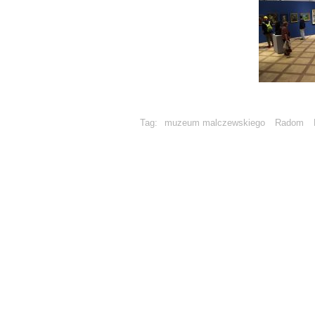
Tag:
muzeum malczewskiego
Radom