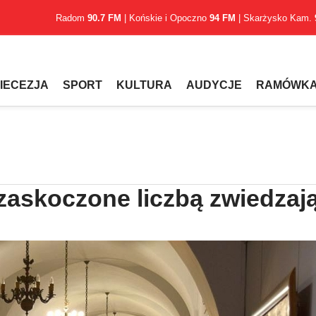
Radom
90.7 FM
| Końskie i Opoczno
94 FM
| Skarżysko Kam.
IECEZJA
SPORT
KULTURA
AUDYCJE
RAMÓWK
askoczone liczbą zwiedzaj