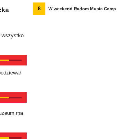
8
cka
W weekend Radom Music Camp
o wszystko
podziewał
muzeum ma