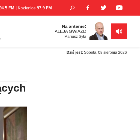
94.5 FM
| Kozienice
97.9 FM
Na antenie:
ALEJA GWIAZD
Mariusz Syta
A
Dziś jest:
Sobota, 08 sierpnia 2026
ących