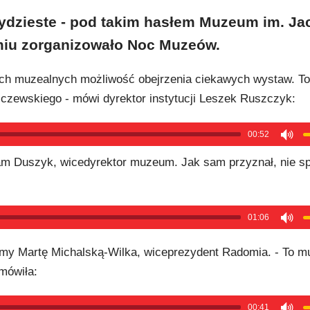
rzydzieste - pod takim hasłem Muzeum im. Ja
iu zorganizowało Noc Muzeów.
alach muzealnych możliwość obejrzenia ciekawych wystaw. T
zewskiego - mówi dyrektor instytucji Leszek Ruszczyk:
00:52
am Duszyk, wicedyrektor muzeum. Jak sam przyznał, nie s
01:06
my Martę Michalską-Wilka, wiceprezydent Radomia. - To 
 mówiła:
00:41