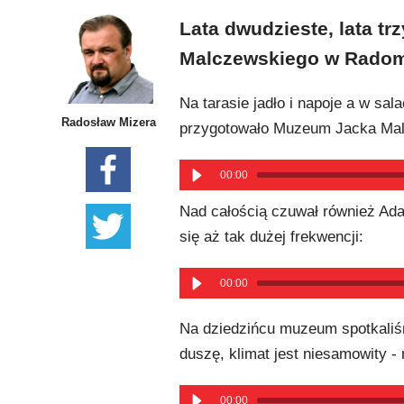
Lata dwudzieste, lata t
Malczewskiego w Radom
Na tarasie jadło i napoje a w s
Radosław Mizera
przygotowało Muzeum Jacka Malc
00:00
Nad całością czuwał również Ad
się aż tak dużej frekwencji:
00:00
Na dziedzińcu muzeum spotkaliś
duszę, klimat jest niesamowity -
00:00