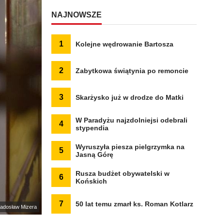
NAJNOWSZE
1
Kolejne wędrowanie Bartosza
2
Zabytkowa świątynia po remoncie
3
Skarżysko już w drodze do Matki
W Paradyżu najzdolniejsi odebrali
4
stypendia
Wyruszyła piesza pielgrzymka na
5
Jasną Górę
Rusza budżet obywatelski w
6
Końskich
7
50 lat temu zmarł ks. Roman Kotlarz
Radosław Mizera