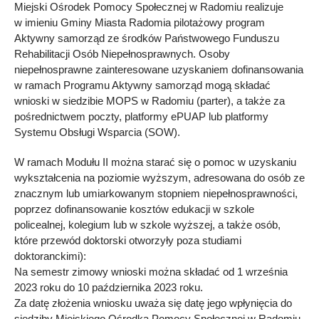
Miejski Ośrodek Pomocy Społecznej w Radomiu realizuje
w imieniu Gminy Miasta Radomia pilotażowy program
Aktywny samorząd ze środków Państwowego Funduszu
Rehabilitacji Osób Niepełnosprawnych. Osoby
niepełnosprawne zainteresowane uzyskaniem dofinansowania
w ramach Programu Aktywny samorząd mogą składać
wnioski w siedzibie MOPS w Radomiu (parter), a także za
pośrednictwem poczty, platformy ePUAP lub platformy
Systemu Obsługi Wsparcia (SOW).
W ramach Modułu II można starać się o pomoc w uzyskaniu
wykształcenia na poziomie wyższym, adresowana do osób ze
znacznym lub umiarkowanym stopniem niepełnosprawności,
poprzez dofinansowanie kosztów edukacji w szkole
policealnej, kolegium lub w szkole wyższej, a także osób,
które przewód doktorski otworzyły poza studiami
doktoranckimi):
Na semestr zimowy wnioski można składać od 1 września
2023 roku do 10 października 2023 roku.
Za datę złożenia wniosku uważa się datę jego wpłynięcia do
siedziby Miejskiego Ośrodka Pomocy Społecznej w Radomiu,