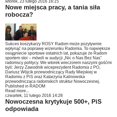
wtorek, 23 lutego 2016 16:15
Nowe miejsca pracy, a tania siła
robocza?
Sukces koszykarzy ROSY Radom może pozytywnie
wpłynąć na poprawę wizerunku Radomia. To największe
osiągniecie sportowe ostatnich lat, pokazuje że Radom
sportem stoi – mówili w audycji „Nic o Nas Bez Nas"
radomscy politycy. We wtorek wieczorem naszymi gośćmi
byli: Jerzy Zawodnik wiceprezydent Radomia z PO,
Dariusz Wójcik przewodniczący Rady Miejskiej w
Radomiu z PiS oraz Katarzyna Kalinowska
przewodnicząca radomskich struktur Nowoczesnej.
Published in
RADOM
Read more...
czwartek, 11 lutego 2016 14:28
Nowoczesna krytykuje 500+, PiS
odpowiada