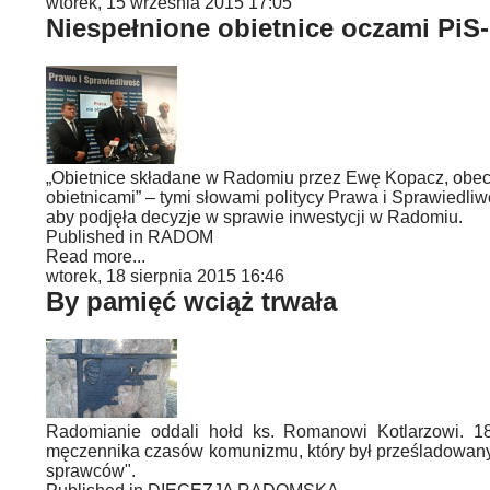
wtorek, 15 września 2015 17:05
Niespełnione obietnice oczami PiS
„Obietnice składane w Radomiu przez Ewę Kopacz, obecni
obietnicami” – tymi słowami politycy Prawa i Sprawiedli
aby podjęła decyzje w sprawie inwestycji w Radomiu.
Published in
RADOM
Read more...
wtorek, 18 sierpnia 2015 16:46
By pamięć wciąż trwała
Radomianie oddali hołd ks. Romanowi Kotlarzowi. 18 
męczennika czasów komunizmu, który był prześladowany 
sprawców".