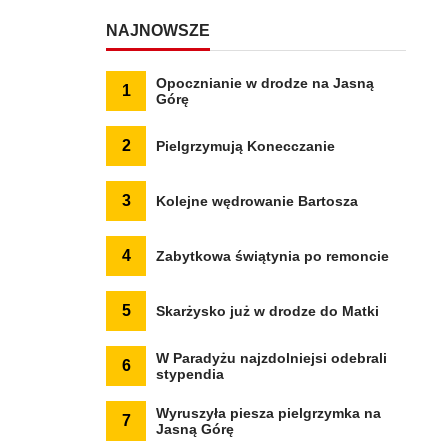
NAJNOWSZE
Opocznianie w drodze na Jasną
1
Górę
2
Pielgrzymują Konecczanie
3
Kolejne wędrowanie Bartosza
4
Zabytkowa świątynia po remoncie
5
Skarżysko już w drodze do Matki
W Paradyżu najzdolniejsi odebrali
6
stypendia
Wyruszyła piesza pielgrzymka na
7
Jasną Górę