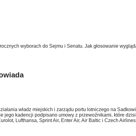
ocznych wyborach do Sejmu i Senatu. Jak głosowanie wygląd
powiada
iałania władz miejskich i zarządu portu lotniczego na Sadkow
ie jego kadencji podpisano umowy z przewoźnikami, które dzisi
olot, Lufthansa, Sprint Air, Enter Air, Air Baltic i Czech Airlines