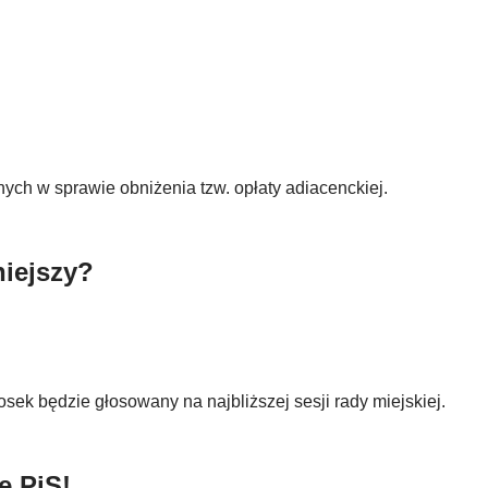
ch w sprawie obniżenia tzw. opłaty adiacenckiej.
iejszy?
ek będzie głosowany na najbliższej sesji rady miejskiej.
e PiS!