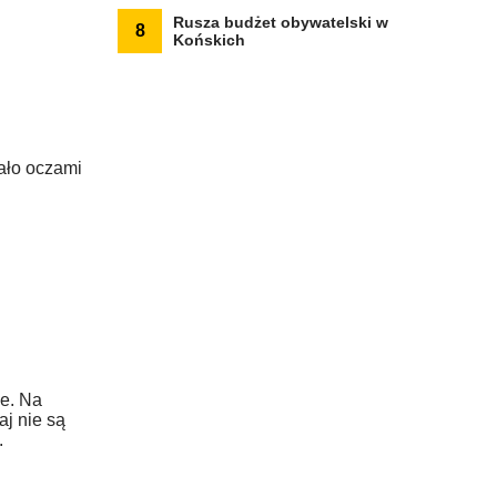
Rusza budżet obywatelski w
8
Końskich
ało oczami
ie. Na
aj nie są
.