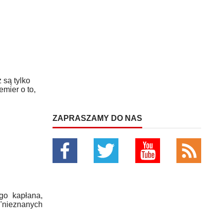
 są tylko
mier o to,
ZAPRASZAMY DO NAS
go kapłana,
 "nieznanych