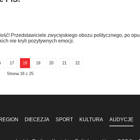
ość! Przedstawiciele zwycięskiego obozu politycznego, po op
h nie kryli pozytywnych emocji.
6
17
18
19
20
21
22
Strona 18 z 25
REGION
DIECEZJA
SPORT
KULTURA
AUDYCJE