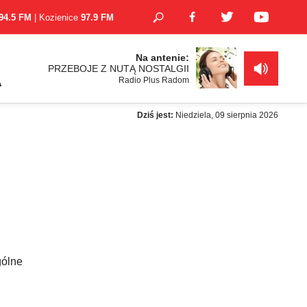
94.5 FM
| Kozienice
97.9 FM
Na antenie:
PRZEBOJE Z NUTĄ NOSTALGII
Radio Plus Radom
A
Dziś jest:
Niedziela, 09 sierpnia 2026
gólne