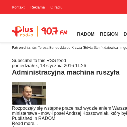
Kontakt
Reklama
O radiu
RADOM
REGION
D
Patron dnia:
św. Teresa Benedykta od Krzyża (Edyta Stein), dziewica i mę
Subscribe to this RSS feed
poniedziałek, 18 stycznia 2016 11:26
Administracyjna machina ruszyła
Rozpoczęły się wstępne prace nad wydzieleniem Warsza
ministerstwa - mówił poseł Andrzej Kosztowniak, który 
Published in
RADOM
Read more...