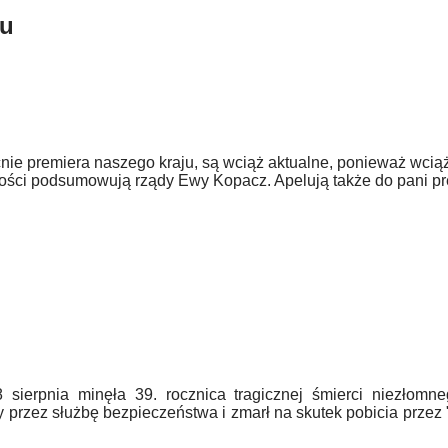
-u
e premiera naszego kraju, są wciąż aktualne, ponieważ wciąż
wości podsumowują rządy Ewy Kopacz. Apelują także do pani pre
sierpnia minęła 39. rocznica tragicznej śmierci niezłomne
przez służbę bezpieczeństwa i zmarł na skutek pobicia przez