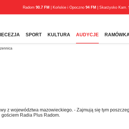
Radom
90.7 FM
| Końskie i Opoczno
94 FM
| Skarżysko Kam.
IECEZJA
SPORT
KULTURA
AUDYCJE
RAMÓWK
czennica
wy z województwa mazowieckiego. - Zajmują się tym poszcze
był gościem Radia Plus Radom.