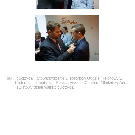
Tag:
cukrzyca
Stowarzyszenie Diabetyków Oddział Rejonowy w
Radomiu
diabetycy
Stowarzyszenie Centrum Młodzieży Arka
światowy dzień walki z cukrzycą