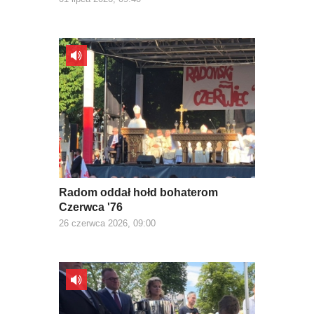
Radom oddał hołd bohaterom
Czerwca '76
26 czerwca 2026, 09:00