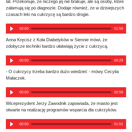
lat. Przekonuje, że niczego jej nie brakuje, ale są osoby, które
załamują się po diagnozie. Dodaje również, że w dzisiejszych
czasach leki na cukrzycę są bardzo drogie.
00:00
01:58
Anna Kręcisz z Koła Diabetyków w Siennie mówi, że
zdobycze techniki bardzo ułatwiają życie z cukrzycą.
00:00
00:29
- O cukrzycy trzeba bardzo dużo wiedzieć - mówy Cecylia
Małaczek.
00:00
00:58
Wiceprezydent Jerzy Zawodnik zapowiada, że miasto jest
otwarte na realizację programów wsparcia dla cukrzyków.
00:00
01:02