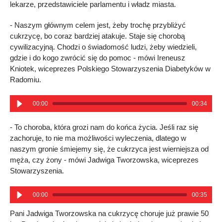
lekarze, przedstawiciele parlamentu i władz miasta.
- Naszym głównym celem jest, żeby trochę przybliżyć
cukrzycę, bo coraz bardziej atakuje. Staje się chorobą
cywilizacyjną. Chodzi o świadomość ludzi, żeby wiedzieli,
gdzie i do kogo zwrócić się do pomoc - mówi Ireneusz
Kniotek, wiceprezes Polskiego Stowarzyszenia Diabetyków w
Radomiu.
00:00
00:34
- To choroba, która grozi nam do końca życia. Jeśli raz się
zachoruje, to nie ma możliwości wyleczenia, dlatego w
naszym gronie śmiejemy się, że cukrzyca jest wierniejsza od
męża, czy żony - mówi Jadwiga Tworzowska, wiceprezes
Stowarzyszenia.
00:00
00:35
Pani Jadwiga Tworzowska na cukrzycę choruje już prawie 50