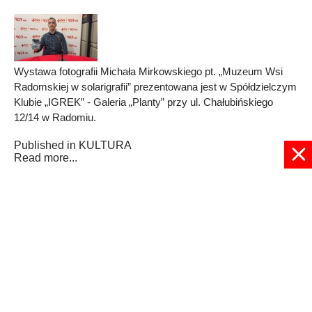
Wystawa fotografii Michała Mirkowskiego pt. „Muzeum Wsi
Radomskiej w solarigrafii” prezentowana jest w Spółdzielczym
Klubie „IGREK” - Galeria „Planty” przy ul. Chałubińskiego
12/14 w Radomiu.
Published in
KULTURA
Read more...
1
2
3
4
5
6
7
8
9
10
Strona 2 z 1932