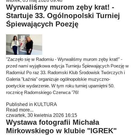
wtorek, 05 maj 2026 09:48
Wyrwaliśmy murom zęby krat! -
Startuje 33. Ogólnopolski Turniej
Śpiewających Poezję
"Zaczęło się w Radomiu - Wyrwaliśmy murom zęby krat!" -
przed nami wyjątkowa edycja Turnieju Śpiewających Poezję w
Radomiu! Po raz 33. Radomski Klub Środowisk Twórczych i
Galeria "Łaźnia" organizuje ogólnopolskie muzyczno-
poetyckie wydarzenie. W tym roku turniej upamiętni 50.
rocznicę Radomskiego Czerwca ’76!
Published in
KULTURA
Read more...
czwartek, 30 kwietnia 2026 16:15
Wystawa fotografii Michała
Mirkowskiego w klubie "IGREK"