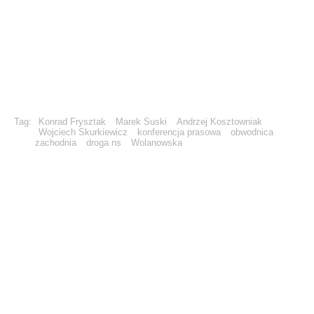
Tag:
Konrad Frysztak
Marek Suski
Andrzej Kosztowniak
Wojciech Skurkiewicz
konferencja prasowa
obwodnica
zachodnia
droga ns
Wolanowska