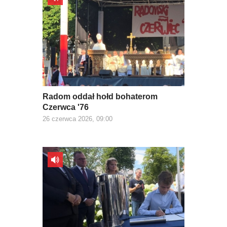
Radom oddał hołd bohaterom
Czerwca '76
26 czerwca 2026, 09:00